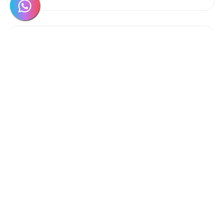
Envie emails profissionais!
Nada mais profissional que ter um
e-mail personalizado
com a sua
assinatura!