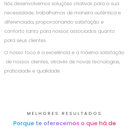
N
ó
s
d
e
s
e
n
v
o
l
v
e
m
o
s
s
o
l
u
ç
õ
e
s
c
r
i
a
t
i
v
a
s
p
a
r
a
a
s
u
a
n
e
c
e
s
s
i
d
a
d
e
,
t
r
a
b
a
l
h
a
m
o
s
d
e
m
a
n
e
i
r
a
a
u
t
ê
n
t
i
c
a
e
d
i
f
e
r
e
n
c
i
a
d
a
,
p
r
o
p
o
r
c
i
o
n
a
n
d
o
s
a
t
i
s
f
a
ç
ã
o
e
c
o
n
f
o
r
t
o
t
a
n
t
o
p
a
r
a
n
o
s
s
o
s
a
s
s
o
c
i
a
d
o
s
q
u
a
n
t
o
p
a
r
a
s
e
u
s
c
l
i
e
n
t
e
s
.
O
n
o
s
s
o
f
o
c
o
é
a
e
x
c
e
l
ê
n
c
i
a
e
a
m
á
x
i
m
a
s
a
t
i
s
f
a
ç
ã
o
d
e
n
o
s
s
o
s
c
l
i
e
n
t
e
s
,
a
t
r
a
v
é
s
d
e
n
o
v
a
s
t
e
c
n
o
l
o
g
i
a
s
,
p
r
a
t
i
c
i
d
a
d
e
e
q
u
a
l
i
d
a
d
e
.
MELHORES RESULTADOS
Porque te oferecemos o que há de